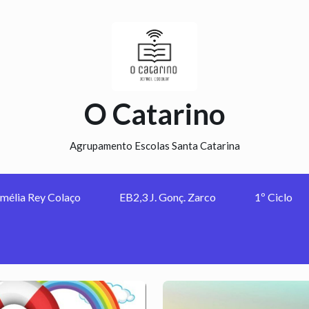
O Catarino
Agrupamento Escolas Santa Catarina
mélia Rey Colaço
EB2,3 J. Gonç. Zarco
1º Ciclo