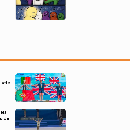
o
iatle
ela
o de