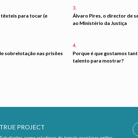
3.
 têxteis para tocar (e
Álvaro Pires, o director de 
ao Ministério da Justiça
4.
de sobrelotação nas prisões
Porque é que gostamos tanto
talento para mostrar?
TRUE PROJECT
Estudantes como criadores de jornais escolares online.