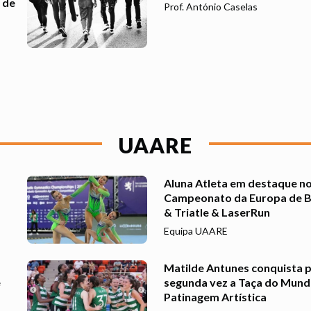
 de
Prof. António Caselas
UAARE
Aluna Atleta em destaque n
Campeonato da Europa de B
& Triatle & LaserRun
Equipa UAARE
Matilde Antunes conquista p
e
segunda vez a Taça do Mund
Patinagem Artística