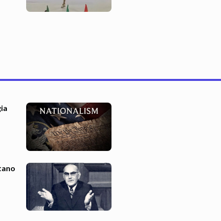
ia
tano