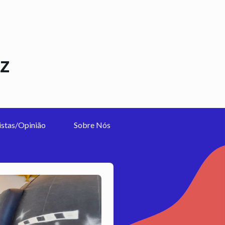
z
istas/Opinião
Sobre Nós