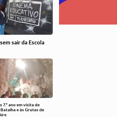
sem sair da Escola
 7.º ano em visita de
 Batalha e às Grutas de
Aire