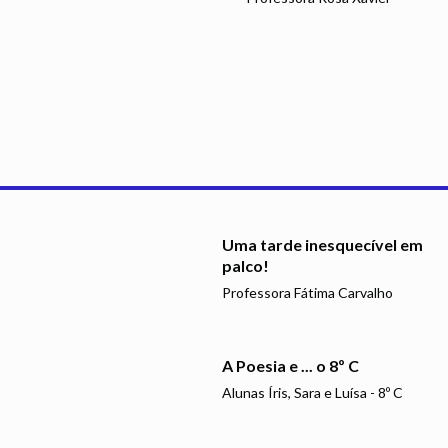
Uma tarde inesquecível em
palco!
Professora Fátima Carvalho
A Poesia e ... o 8º C
Alunas Íris, Sara e Luísa - 8º C