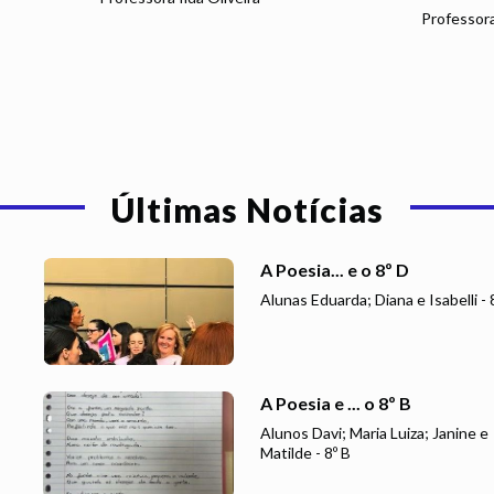
Professora
Últimas Notícias
A Poesia... e o 8º D
Alunas Eduarda; Diana e Isabelli - 
A Poesia e ... o 8º B
Alunos Davi; Maria Luiza; Janine e
Matilde - 8º B