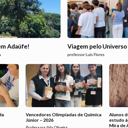
 em Adaúfe!
Viagem pelo Universo 
s
professor Luís Flores
da
Vencedores Olimpíadas de Química
Alunos do
Júnior – 2026
estudo à
Mira de 
Professora Ilda Oliveira