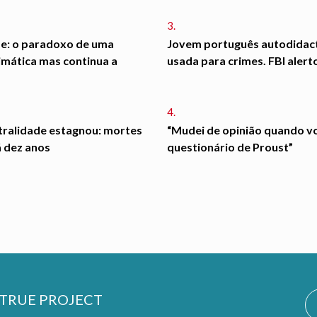
3.
de: o paradoxo de uma
Jovem português autodidac
imática mas continua a
usada para crimes. FBI alert
4.
tralidade estagnou: mortes
“Mudei de opinião quando vo
á dez anos
questionário de Proust”
TRUE PROJECT