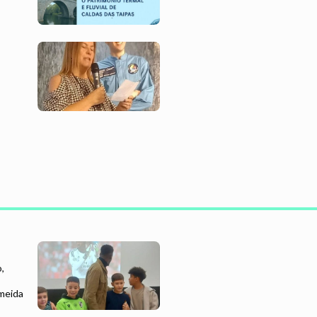
,
meida