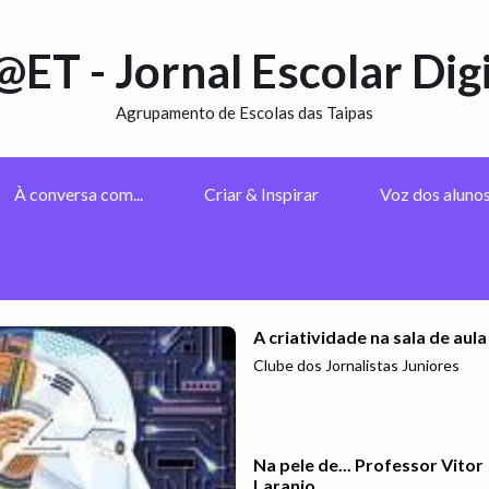
@ET - Jornal Escolar Digi
Agrupamento de Escolas das Taipas
À conversa com...
Criar & Inspirar
Voz dos aluno
A criatividade na sala de aula
Clube dos Jornalistas Juniores
Na pele de... Professor Vitor
Laranjo