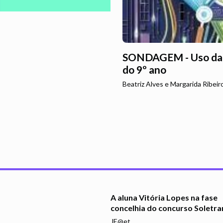
SONDAGEM - Uso daIA
do 9º ano
Beatriz Alves e Margarida Ribeiro
A aluna Vitória Lopes na fase
concelhia do concurso Soletra
JE@et