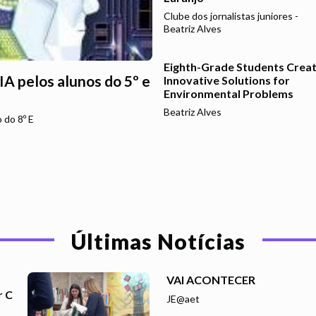
Clube dos jornalistas juniores -
Beatriz Alves
Eighth-Grade Students Crea
 pelos alunos do 5º e
Innovative Solutions for
Environmental Problems
Beatriz Alves
 do 8º E
Últimas Notícias
VAI ACONTECER
r C
JE@aet