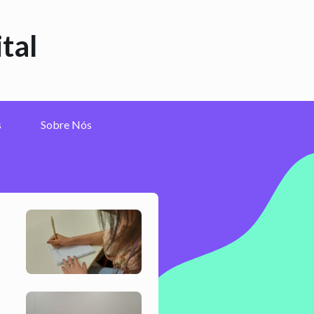
tal
s
Sobre Nós