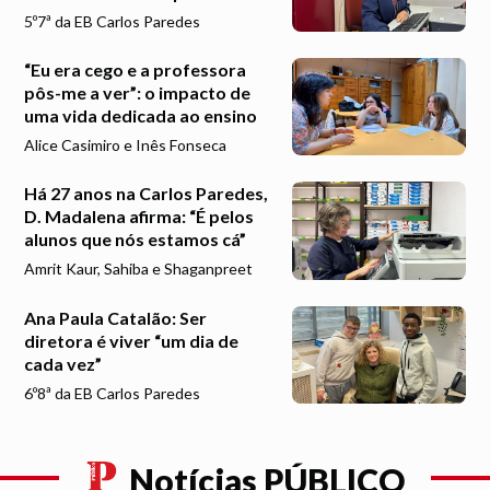
5º7ª da EB Carlos Paredes
“Eu era cego e a professora
pôs-me a ver”: o impacto de
uma vida dedicada ao ensino
Alice Casimiro e Inês Fonseca
Há 27 anos na Carlos Paredes,
D. Madalena afirma: “É pelos
alunos que nós estamos cá”
Amrit Kaur, Sahiba e Shaganpreet
Ana Paula Catalão: Ser
diretora é viver “um dia de
cada vez”
6º8ª da EB Carlos Paredes
Notícias PÚBLICO